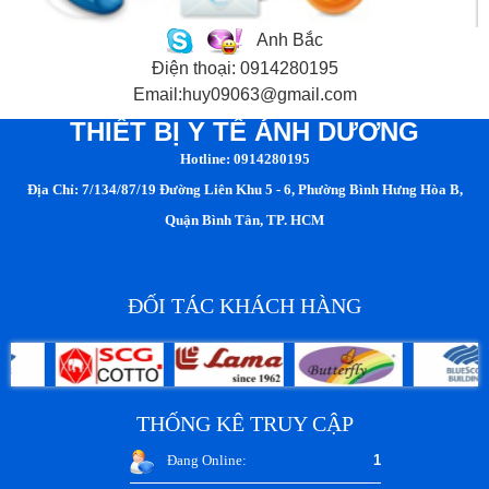
Anh Bắc
Điện thoại: 0914280195
Email:huy09063@gmail.com
THIẾT BỊ Y TẾ ÁNH DƯƠNG
Hotline: 0914280195
Địa Chỉ: 7/134/87/19 Đường Liên Khu 5 - 6, Phường Bình Hưng Hòa B,
Quận Bình Tân, TP. HCM
ĐỐI TÁC KHÁCH HÀNG
THỐNG KÊ TRUY CẬP
Đang Online:
1