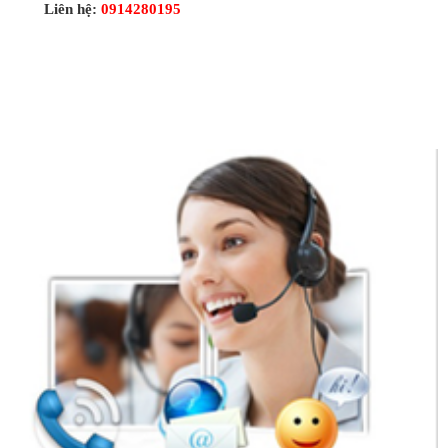
Liên hệ:
0914280195
FANPAGE
HỖ TRỢ TRỰC TIẾP